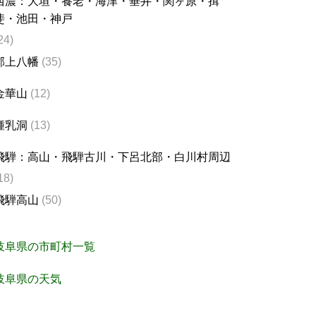
西濃：大垣・養老・海津・垂井・関ヶ原・揖
斐・池田・神戸
24)
郡上八幡
(35)
金華山
(12)
鍾乳洞
(13)
飛騨：高山・飛騨古川・下呂北部・白川村周辺
18)
飛騨高山
(50)
岐阜県の市町村一覧
岐阜県の天気