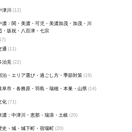
中津川
(12)
中濃：関・美濃・可児・美濃加茂・加茂・川
辺・坂祝・八百津・七宗
17)
交通
(11)
多治見
(22)
宿泊・エリア選び・過ごし方・季節対策
(19)
岐阜市・各務原・羽島・瑞穂・本巣・山県
(14)
文化
(71)
東濃：中津川・恵那・瑞浪・土岐
(20)
歴史・城・城下町・宿場町
(20)