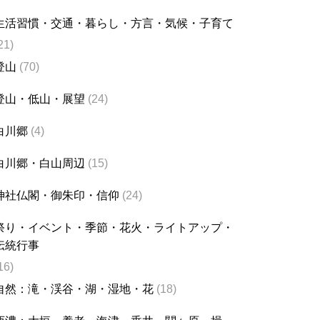
生活習慣・交通・暮らし・方言・気候・子育て
21)
登山
(70)
登山・低山・展望
(24)
白川郷
(4)
白川郷・白山周辺
(15)
神社仏閣・御朱印・信仰
(24)
祭り・イベント・季節・花火・ライトアップ・
伝統行事
16)
自然：滝・渓谷・湖・湿地・花
(18)