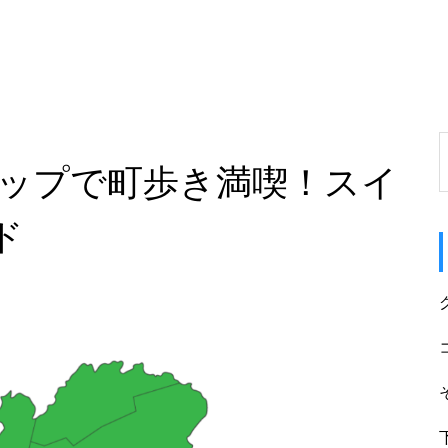
マップで町歩き満喫！スイ
ド