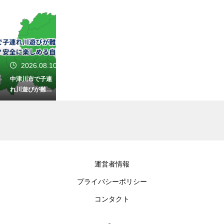
2026.08.10
中津川市で子連
れ川遊びが難し
い時の代替案
は？安全に楽し
める自然遊びス
ポット
2026.08.09
運営者情報
岐阜の酒蔵開放
プライバシーポリシー
はいつ？新酒シ
ーズンの蔵元イ
コンタクト
ベント日程をチ
ェック