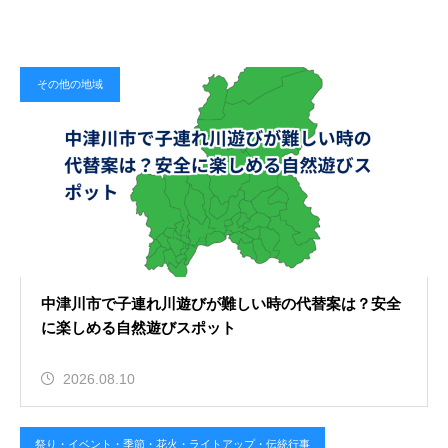
2026.08.08
岐阜で由緒ある古刹はどこ？古の時
その他の地域
代から続く歴史深い寺院の魅力とは
西濃：大垣・養老・海津・垂井・関ヶ原・揖斐・池田・
神戸
2026.08.08
大垣が「水の都」と呼ばれるのはな
中津川市で子連れ川遊びが難しい時の代替案は？安全
に楽しめる自然遊びスポット
ぜ？豊富な湧水が育んだ歴史と文化
をひも解く
登山
2026.08.10
祭り・イベント・季節・花火・ライトアップ・伝統行事