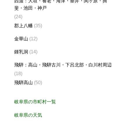
西濃：大垣・養老・海津・垂井・関ヶ原・揖
斐・池田・神戸
(24)
郡上八幡
(35)
金華山
(12)
鍾乳洞
(14)
飛騨：高山・飛騨古川・下呂北部・白川村周辺
(18)
飛騨高山
(50)
岐阜県の市町村一覧
岐阜県の天気