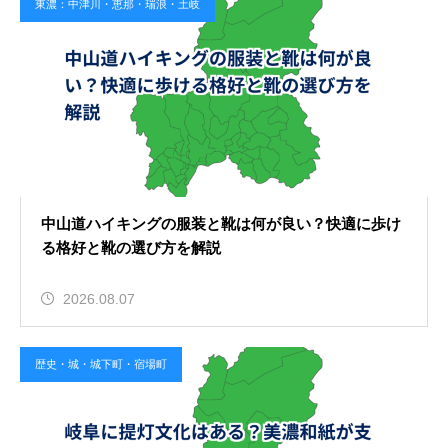
東濃：中津川・恵那・瑞浪・土岐
中山道ハイキングの服装と靴は何が良い？快適に歩け
る格好と靴の選び方を解説
2026.08.07
歴史・城・城下町・宿場町