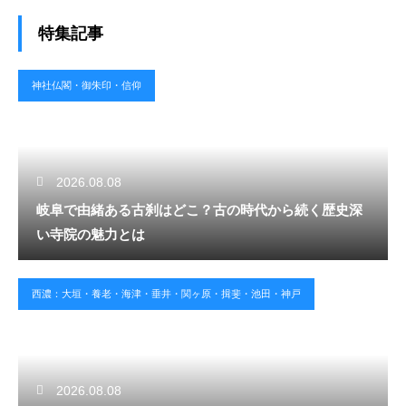
特集記事
神社仏閣・御朱印・信仰
2026.08.08
岐阜で由緒ある古刹はどこ？古の時代から続く歴史深
い寺院の魅力とは
西濃：大垣・養老・海津・垂井・関ヶ原・揖斐・池田・神戸
2026.08.08