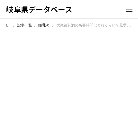
岐阜県データベース
記事一覧
鍾乳洞
大滝鍾乳洞の所要時間はどれくらい？見学コースの見どころを紹介