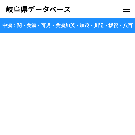
岐阜県データベース
中濃：関・美濃・可児・美濃加茂・加茂・川辺・坂祝・八百
津・七宗