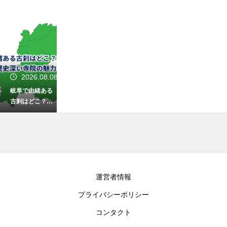
2026.08.08
岐阜で由緒ある
古刹はどこ？古
の時代から続く
歴史深い寺院の
魅力とは
2026.08.08
運営者情報
大垣が「水の
プライバシーポリシー
都」と呼ばれる
のはなぜ？豊富
コンタクト
な湧水が育んだ
歴史と文化をひ