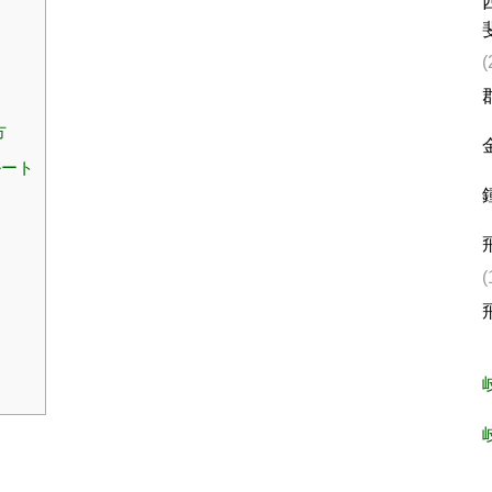
(
方
ルート
(