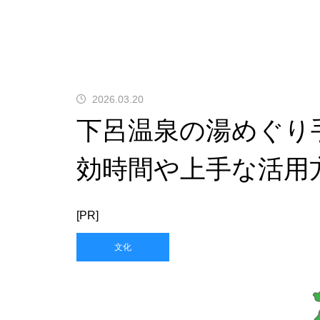
2026.03.20
下呂温泉の湯めぐり
効時間や上手な活用
[PR]
文化