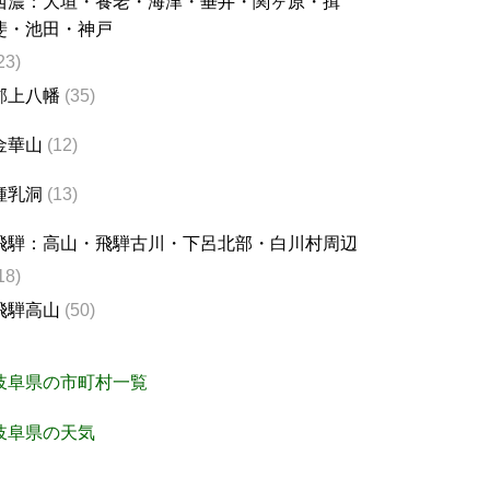
西濃：大垣・養老・海津・垂井・関ヶ原・揖
斐・池田・神戸
23)
郡上八幡
(35)
金華山
(12)
鍾乳洞
(13)
飛騨：高山・飛騨古川・下呂北部・白川村周辺
18)
飛騨高山
(50)
岐阜県の市町村一覧
岐阜県の天気