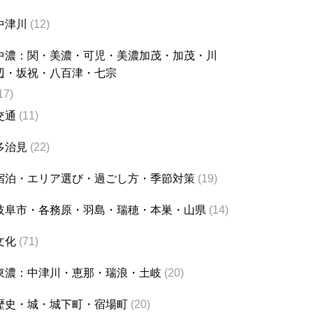
中津川
(12)
中濃：関・美濃・可児・美濃加茂・加茂・川
辺・坂祝・八百津・七宗
17)
交通
(11)
多治見
(22)
宿泊・エリア選び・過ごし方・季節対策
(19)
岐阜市・各務原・羽島・瑞穂・本巣・山県
(14)
文化
(71)
東濃：中津川・恵那・瑞浪・土岐
(20)
歴史・城・城下町・宿場町
(20)