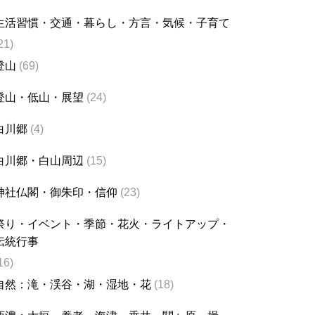
生活習慣・交通・暮らし・方言・気候・子育て
21)
登山
(69)
登山・低山・展望
(24)
白川郷
(4)
白川郷・白山周辺
(15)
神社仏閣・御朱印・信仰
(23)
祭り・イベント・季節・花火・ライトアップ・
伝統行事
16)
自然：滝・渓谷・湖・湿地・花
(18)