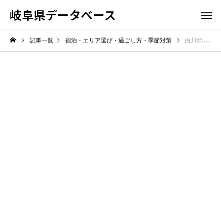
岐阜県データベース
記事一覧
宿泊・エリア選び・過ごし方・季節対策
白川郷で宿泊する際のルールとマナーは？合掌造り集落での滞在心得を解説