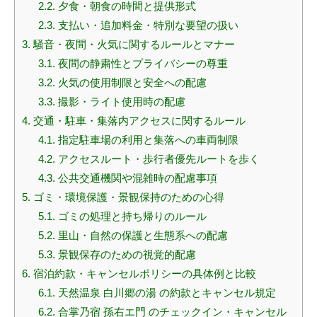
2.2.
夕食・朝食の時間と提供形式
2.3.
支払い・追加料金・特別な要望の扱い
3.
騒音・夜間・火気に関するルールとマナー
3.1.
夜間の静粛性とプライバシーの尊重
3.2.
火気の使用制限と安全への配慮
3.3.
撮影・ライト使用時の配慮
4.
交通・駐車・集落内アクセスに関するルール
4.1.
指定駐車場の利用と集落への車両制限
4.2.
アクセスルート・歩行者優先ルートを歩く
4.3.
公共交通機関や混雑時の配慮事項
5.
ゴミ・環境保護・景観保持のための心得
5.1.
ゴミの処理と持ち帰りのルール
5.2.
里山・自然の保護と生態系への配慮
5.3.
景観保存のための視覚的配慮
6.
宿泊約款・キャンセルポリシーの具体例と比較
6.1.
天然温泉 白川郷の湯 の約款とキャンセル規定
6.2.
合掌乃宿 孫右エ門 のチェックイン・キャンセル