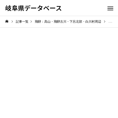
岐阜県データベース
記事一覧
飛騨：高山・飛騨古川・下呂北部・白川村周辺
飛騨高