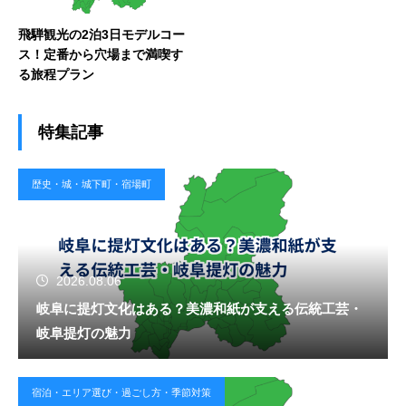
飛騨観光の2泊3日モデルコー
ス！定番から穴場まで満喫す
る旅程プラン
特集記事
歴史・城・城下町・宿場町
2026.08.06
岐阜に提灯文化はある？美濃和紙が支える伝統工芸・
岐阜提灯の魅力
宿泊・エリア選び・過ごし方・季節対策