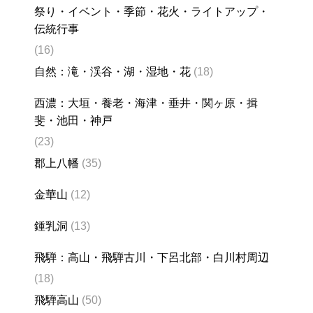
祭り・イベント・季節・花火・ライトアップ・
伝統行事
(16)
自然：滝・渓谷・湖・湿地・花
(18)
西濃：大垣・養老・海津・垂井・関ヶ原・揖
斐・池田・神戸
(23)
郡上八幡
(35)
金華山
(12)
鍾乳洞
(13)
飛騨：高山・飛騨古川・下呂北部・白川村周辺
(18)
飛騨高山
(50)