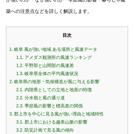
築への注意点などを詳しく解説します。
目次
1.
岐阜 風が強い地域 ある場所と風速データ
1.1.
アメダス観測所の風速ランキング
1.2.
平野部と山間部の風速差
1.3.
岐阜県全体の平均風速状況
2.
岐阜県の地形・気候構造が風に与える影響
2.1.
内陸県としての立地と地形の特徴
2.2.
分水嶺と風の通り道
2.3.
季節風の影響と標高差の関係
3.
郡上市を中心に見る風が強い理由と地域特性
3.1.
郡上市における越美山脈の影響
3.2.
防災計画で見る風の傾向