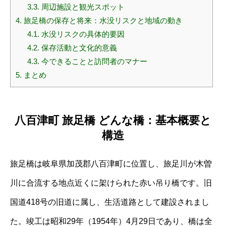
3.3.
周辺施設と観光スポット
4.
旅足橋の保存と将来：水没リスクと地域の動き
4.1.
水没リスクの具体的要因
4.2.
保存活動と文化的意義
4.3.
今できることと訪問者のマナー
5.
まとめ
八百津町 旅足橋 どんな橋：基本概要と
構造
旅足橋は岐阜県加茂郡八百津町に位置し、旅足川が木曽
川に合流する地点近くに架けられた赤い吊り橋です。旧
国道418号の旧道に属し、生活道路として建設されまし
た。竣工は昭和29年（1954年）4月29日であり、橋は全