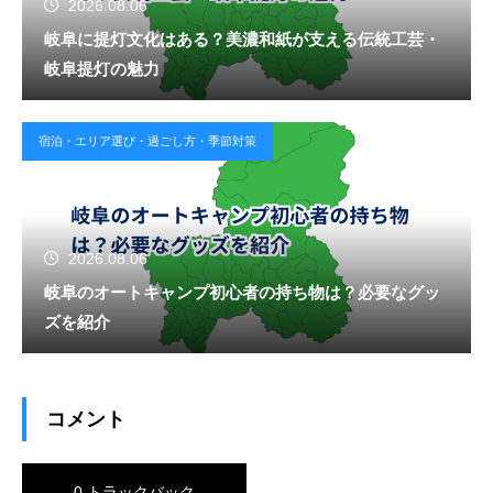
2026.08.06
岐阜に提灯文化はある？美濃和紙が支える伝統工芸・
岐阜提灯の魅力
宿泊・エリア選び・過ごし方・季節対策
2026.08.06
岐阜のオートキャンプ初心者の持ち物は？必要なグッ
ズを紹介
コメント
0 トラックバック