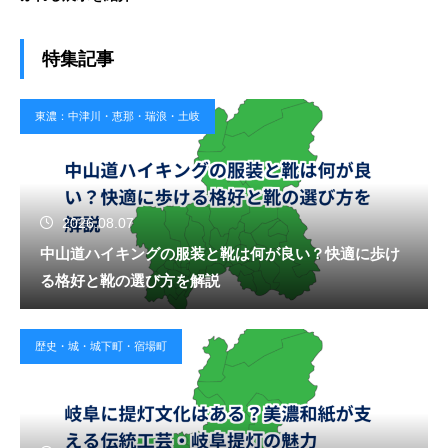
特集記事
東濃：中津川・恵那・瑞浪・土岐
2026.08.07
中山道ハイキングの服装と靴は何が良い？快適に歩け
る格好と靴の選び方を解説
歴史・城・城下町・宿場町