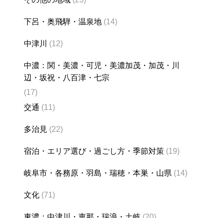
下呂・奥飛騨・温泉地
(14)
中津川
(12)
中濃：関・美濃・可児・美濃加茂・加茂・川
辺・坂祝・八百津・七宗
(17)
交通
(11)
多治見
(22)
宿泊・エリア選び・過ごし方・季節対策
(19)
岐阜市・各務原・羽島・瑞穂・本巣・山県
(14)
文化
(71)
東濃：中津川・恵那・瑞浪・土岐
(20)