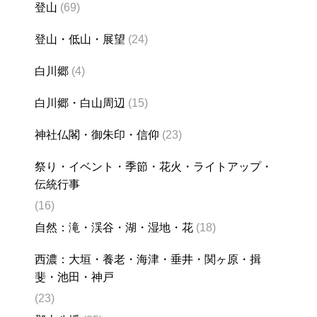
登山
(69)
登山・低山・展望
(24)
白川郷
(4)
白川郷・白山周辺
(15)
神社仏閣・御朱印・信仰
(23)
祭り・イベント・季節・花火・ライトアップ・
伝統行事
(16)
自然：滝・渓谷・湖・湿地・花
(18)
西濃：大垣・養老・海津・垂井・関ヶ原・揖
斐・池田・神戸
(23)