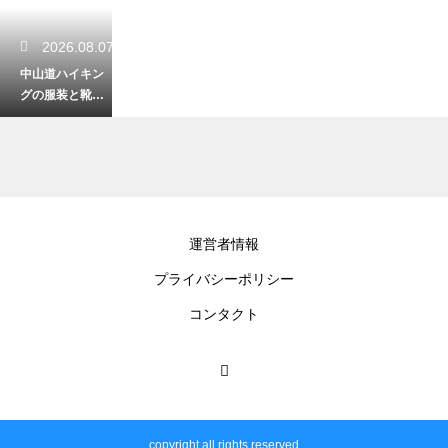
2026.08.07
中山道ハイキン
グの服装と靴は
何が良い？快適
に歩ける格好と
靴の選び方を解
説
2026.08.06
運営者情報
岐阜に提灯文化
プライバシーポリシー
はある？美濃和
紙が支える伝統
コンタクト
工芸・岐阜提灯
の魅力
2026.08.06
岐阜のオートキ
copyright all rights reserved