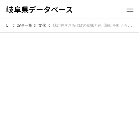
岐阜県データベース
記事一覧
文化
縁起担ぎさるぼぼの意味と色【願いを叶える選び方ガイド】