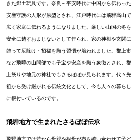
きた郷土玩具です。奈良～平安時代に中国から伝わった
安産守護の人形が原型とされ、江戸時代には飛騨高山で
広く家庭に伝わるようになりました。厳しい山国の冬を
安全に越すおまじないとして作られ、家の神棚や玄関に
飾って厄除け・招福を願う習慣が培われました。郡上市
など飛騨の山間部でも子宝や安産を願う象徴とされ、郡
上祭りや地元の神社でもさるぼぼが見られます。代々先
祖から受け継がれる伝統文化として、今も人々の暮らし
に根付いているのです。
飛騨地方で生まれたさるぼぼ伝承
飛騨地方では昔から母親や祖母が布を縫い合わせて子ど