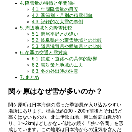
4.
降雪量の特徴と年間傾向
4.1.
年間降雪量の目安
4.2.
季節別・月別の積雪傾向
4.3.
記録的な大雪の事例
5.
周辺地域との降雪比較
5.1.
濃尾平野との違い
5.2.
岐阜県内の豪雪地域との比較
5.3.
隣県滋賀県や愛知県との比較
6.
冬季の交通と雪対策
6.1.
鉄道・道路への具体的影響
6.2.
雪対策と地域の工夫
6.3.
冬の外出時の注意
7.
まとめ
関ヶ原はなぜ雪が多いのか？
関ケ原町は日本海側の湿った季節風が入り込みやすい
場所にあります。標高は約100～200m前後とそれほど
高くはないものの、北に伊吹山地、南に鈴鹿山脈が迫
り、1〜2kmほどしかない低地が続く「狭い谷間」を形
成しています。この地形は日本海からの湿気を含んだ