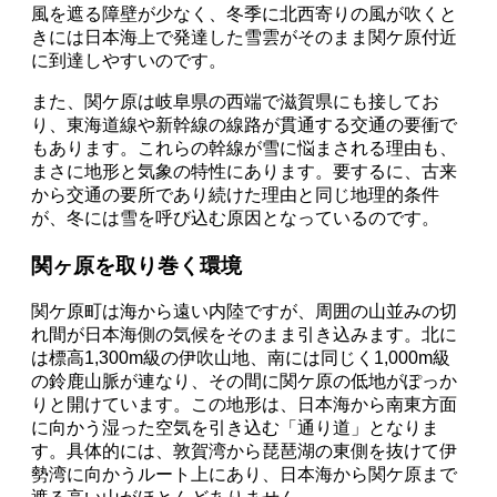
風を遮る障壁が少なく、冬季に北西寄りの風が吹くと
きには日本海上で発達した雪雲がそのまま関ケ原付近
に到達しやすいのです。
また、関ケ原は岐阜県の西端で滋賀県にも接してお
り、東海道線や新幹線の線路が貫通する交通の要衝で
もあります。これらの幹線が雪に悩まされる理由も、
まさに地形と気象の特性にあります。要するに、古来
から交通の要所であり続けた理由と同じ地理的条件
が、冬には雪を呼び込む原因となっているのです。
関ヶ原を取り巻く環境
関ケ原町は海から遠い内陸ですが、周囲の山並みの切
れ間が日本海側の気候をそのまま引き込みます。北に
は標高1,300m級の伊吹山地、南には同じく1,000m級
の鈴鹿山脈が連なり、その間に関ケ原の低地がぽっか
りと開けています。この地形は、日本海から南東方面
に向かう湿った空気を引き込む「通り道」となりま
す。具体的には、敦賀湾から琵琶湖の東側を抜けて伊
勢湾に向かうルート上にあり、日本海から関ケ原まで