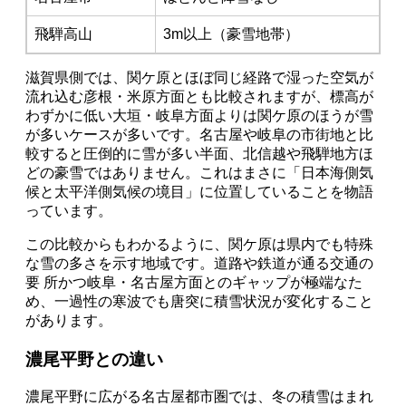
飛騨高山
3m以上（豪雪地帯）
滋賀県側では、関ケ原とほぼ同じ経路で湿った空気が
流れ込む彦根・米原方面とも比較されますが、標高が
わずかに低い大垣・岐阜方面よりは関ケ原のほうが雪
が多いケースが多いです。名古屋や岐阜の市街地と比
較すると圧倒的に雪が多い半面、北信越や飛騨地方ほ
どの豪雪ではありません。これはまさに「日本海側気
候と太平洋側気候の境目」に位置していることを物語
っています。
この比較からもわかるように、関ケ原は県内でも特殊
な雪の多さを示す地域です。道路や鉄道が通る交通の
要 所かつ岐阜・名古屋方面とのギャップが極端なた
め、一過性の寒波でも唐突に積雪状況が変化すること
があります。
濃尾平野との違い
濃尾平野に広がる名古屋都市圏では、冬の積雪はまれ