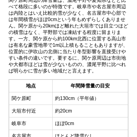
関ケ原町周辺の降雪量は、濃尾平野や愛知県などと比
べて格段に多いのが特徴です。岐阜市や名古屋市周辺
は内陸とはいえ比較的雪が少なく、名古屋市中心部で
は年間積雪がほぼ0cmという年もめずらしくありませ
ん。関ケ原から20kmほど離れた大垣市では目立つほど
の積雪はなく、平野部では凍結する程度に留まりま
す。一方、関ケ原から約100km北西に位置する高山市
は有名な豪雪地帯で1m以上積もることもありますが、
位置的に伊吹山の北側に当たり冬型影響を直接受けや
すい条件の違いです。要するに、関ケ原周辺は市街地
や大都市ほどは雪が少ないものの、濃尾平野に比べれ
ば明らかに雪が多い地域だと言えます。
地点
年間降雪量の目安
関ケ原町
約130cm（平年値）
大垣市付近
約20cm
岐阜市
ほぼ0cm
名古屋市
ほとんど降雪なし