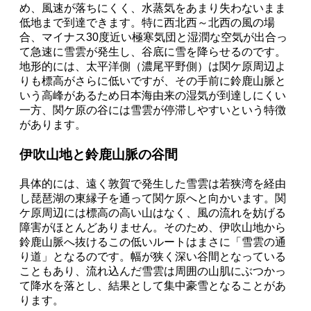
め、風速が落ちにくく、水蒸気をあまり失わないまま
低地まで到達できます。特に西北西～北西の風の場
合、マイナス30度近い極寒気団と湿潤な空気が出合っ
て急速に雪雲が発生し、谷底に雪を降らせるのです。
地形的には、太平洋側（濃尾平野側）は関ケ原周辺よ
りも標高がさらに低いですが、その手前に鈴鹿山脈と
いう高峰があるため日本海由来の湿気が到達しにくい
一方、関ケ原の谷には雪雲が停滞しやすいという特徴
があります。
伊吹山地と鈴鹿山脈の谷間
具体的には、遠く敦賀で発生した雪雲は若狭湾を経由
し琵琶湖の東縁子を通って関ケ原へと向かいます。関
ケ原周辺には標高の高い山はなく、風の流れを妨げる
障害がほとんどありません。そのため、伊吹山地から
鈴鹿山脈へ抜けるこの低いルートはまさに「雪雲の通
り道」となるのです。幅が狭く深い谷間となっている
こともあり、流れ込んだ雪雲は周囲の山肌にぶつかっ
て降水を落とし、結果として集中豪雪となることがあ
ります。