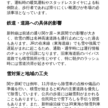
す。運転時の暖気運転やスタッドレスタイヤによる転
倒防止、歩行者であれば滑りにくい靴選びが冬場の必
須事項となっています。
鉄道・道路への具体的影響
新幹線は前述の通り関ケ原～米原間での影響が大き
く、吹雪の際は名神高速道路も通行止めになった過去
もあります。JRの在来線（東海道線）でも雪や強風で
遅延がまれに起こるため、通勤・通学時には運行情報
のチェックが日課になります。旧東海道筋のバイパス
道路でも積雪箇所が生じやすく、特に朝夕のラッシュ
時には雪道渋滞が起きやすいです。
雪対策と地域の工夫
関ケ原町では例年、11月頃から除雪車の点検や備品の
準備を行い、積雪が始まると町内の主要道路を優先し
て除雪しています。公共の歩道には融雪剤がまかれる
こともありますし、住民同士で雪下ろしを手伝う習慣
もあります。また、新幹線沿線ではJR東海が除雪列車