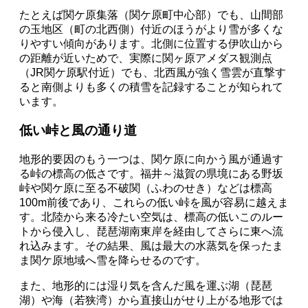
たとえば関ケ原集落（関ケ原町中心部）でも、山間部
の玉地区（町の北西側）付近のほうがより雪が多くな
りやすい傾向があります。北側に位置する伊吹山から
の距離が近いためで、実際に関ヶ原アメダス観測点
（JR関ケ原駅付近）でも、北西風が強く雪雲が直撃す
ると南側よりも多くの積雪を記録することが知られて
います。
低い峠と風の通り道
地形的要因のもう一つは、関ケ原に向かう風が通過す
る峠の標高の低さです。福井～滋賀の県境にある野坂
峠や関ケ原に至る不破関（ふわのせき）などは標高
100m前後であり、これらの低い峠を風が容易に越えま
す。北陸から来る冷たい空気は、標高の低いこのルー
トから侵入し、琵琶湖南東岸を経由してさらに東へ流
れ込みます。その結果、風は最大の水蒸気を保ったま
ま関ケ原地域へ雪を降らせるのです。
また、地形的には湿り気を含んだ風を運ぶ湖（琵琶
湖）や海（若狭湾）から直接山がせり上がる地形では