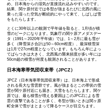
め、日本海からの湿気が直接流れ込みやすいのです。
結果、関ケ原付近では冬型が強まるたびに北西の風に
乗った湿った空気が断続的にやって来て、しばしば雪
をもたらします。
とくに30年以上の観測で平年値を取ると、1月頃が積
雪のピークになります。気象庁の関ケ原アメダスデー
タ（1991～2020年平年値）では、1～2月に最も雪が
多く（降雪深さ合計は50～60cm程度）、最深積雪深
は1月で27cm程度となっています。もちろん年によっ
てばらつきは大きく、北西風の襲来頻度が多い年には
50cm超の積雪が何度も観測されることがあります。
日本海寒帯気団収束帯（JPCZ）
JPCZ（日本海寒帯気団収束帯）は、日本海上で形成
される長大な雪雲群です。風が強まるとこの帯状の雪
雲が関ケ原付近にも届き、大雪をもたらします。関ケ
原では、最も積雪が増える要因はこのJPCZによる雪
雲の直撃であることが多く、冬型が強いときは関ヶ原
町全体で雪がまとまって降るケースが目立ちます。