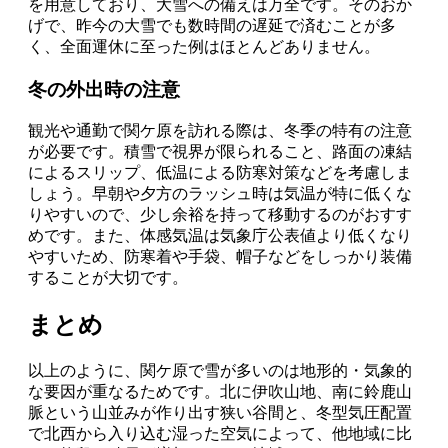
を用意しており、大雪への備えは万全です。そのおか
げで、昨今の大雪でも数時間の遅延で済むことが多
く、全面運休に至った例はほとんどありません。
冬の外出時の注意
観光や通勤で関ケ原を訪れる際は、冬季の特有の注意
が必要です。積雪で視界が限られること、路面の凍結
によるスリップ、低温による防寒対策などを考慮しま
しょう。早朝や夕方のラッシュ時は気温が特に低くな
りやすいので、少し余裕を持って移動するのがおすす
めです。また、体感気温は気象庁公表値より低くなり
やすいため、防寒着や手袋、帽子などをしっかり装備
することが大切です。
まとめ
以上のように、関ケ原で雪が多いのは地形的・気象的
な要因が重なるためです。北に伊吹山地、南に鈴鹿山
脈という山並みが作り出す狭い谷間と、冬型気圧配置
で北西から入り込む湿った空気によって、他地域に比