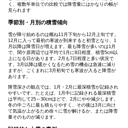
く、複数年単位での比較では降雪量にはかなりの幅が
見られます
季節別・月別の積雪傾向
雪が降り始めるのは概ね11月下旬から12月上旬です。
12月に入って最初の寒波が到来すると初雪となり、1
月以降は降雪日が増えます。最も降雪が多いのは1月
で、関ケ原周辺では平均で1月に8日程度、積雪5cm以
上になる日があります。2月も7日程度と多い状況で
す。3月以降は暖かくなるため雪の機会は急速に減り
ますが、ごくまれに3月初旬でも寒波が入ると降雪が
あります。
降雪深さの観点では、1月・2月に最深積雪が記録され
やすいです。たとえば、1月中に記録される最深積雪
は平均して25～30cmほどで、2月にやや減少します。
冬の中ごろに最も積もりやすく、その後は3月に向け
て気温が上がるため徐々に雪が解けるか、または降雪
量そのものが減ります。