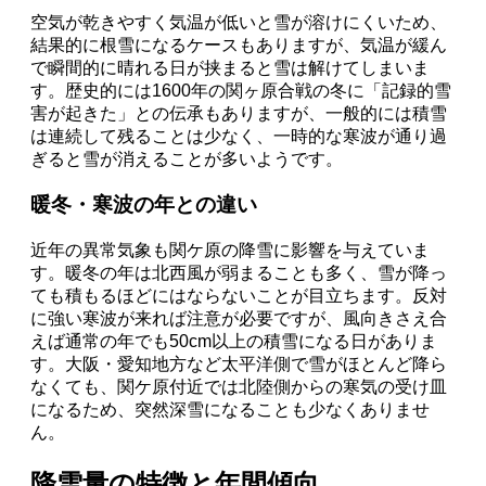
空気が乾きやすく気温が低いと雪が溶けにくいため、
結果的に根雪になるケースもありますが、気温が緩ん
で瞬間的に晴れる日が挟まると雪は解けてしまいま
す。歴史的には1600年の関ヶ原合戦の冬に「記録的雪
害が起きた」との伝承もありますが、一般的には積雪
は連続して残ることは少なく、一時的な寒波が通り過
ぎると雪が消えることが多いようです。
暖冬・寒波の年との違い
近年の異常気象も関ケ原の降雪に影響を与えていま
す。暖冬の年は北西風が弱まることも多く、雪が降っ
ても積もるほどにはならないことが目立ちます。反対
に強い寒波が来れば注意が必要ですが、風向きさえ合
えば通常の年でも50cm以上の積雪になる日がありま
す。大阪・愛知地方など太平洋側で雪がほとんど降ら
なくても、関ケ原付近では北陸側からの寒気の受け皿
になるため、突然深雪になることも少なくありませ
ん。
降雪量の特徴と年間傾向