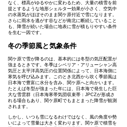
なく、標高がゆるやかに変わるため、大量の積雪を前
提とするような地形シェルター効果が小さく、空気中
の水蒸気がほぼそのまま関ケ原付近で雪になります。
さらに雨水を逃がす谷などが南北に断続していること
も、降雪が続いた場合に地表に雪が積もりやすい条件
を生む一因です。
冬の季節風と気象条件
関ケ原で雪が降るのは、基本的には冬型の気圧配置が
強まるときです。冬季はシベリア・アリューシャン高
気圧と太平洋高気圧の位置関係によって、日本海側に
寒気を呼び込みます。このとき北西から吹く季節風は
日本海で豊富に水分を含み、関ケ原へと向かいます。
たとえば冬型が強まった年には、日本海で発生した巨
大な雪雲群（日本海寒帯気団収束帯：JPCZが形成さ
れる場合もあり、関ケ原町でもまとまった降雪が観測
されます。
しかし、いつも雪になるわけではなく、風の角度や勢
いによって雪量は大きく変わります。関ケ原で積雪を