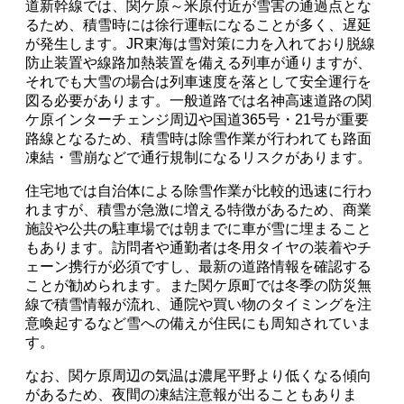
道新幹線では、関ケ原～米原付近が雪害の通過点とな
るため、積雪時には徐行運転になることが多く、遅延
が発生します。JR東海は雪対策に力を入れており脱線
防止装置や線路加熱装置を備える列車が通りますが、
それでも大雪の場合は列車速度を落として安全運行を
図る必要があります。一般道路では名神高速道路の関
ケ原インターチェンジ周辺や国道365号・21号が重要
路線となるため、積雪時は除雪作業が行われても路面
凍結・雪崩などで通行規制になるリスクがあります。
住宅地では自治体による除雪作業が比較的迅速に行わ
れますが、積雪が急激に増える特徴があるため、商業
施設や公共の駐車場では朝までに車が雪に埋まること
もあります。訪問者や通勤者は冬用タイヤの装着やチ
ェーン携行が必須ですし、最新の道路情報を確認する
ことが勧められます。また関ケ原町では冬季の防災無
線で積雪情報が流れ、通院や買い物のタイミングを注
意喚起するなど雪への備えが住民にも周知されていま
す。
なお、関ケ原周辺の気温は濃尾平野より低くなる傾向
があるため、夜間の凍結注意報が出ることもありま