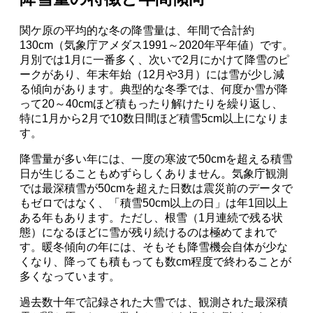
関ケ原の平均的な冬の降雪量は、年間で合計約
130cm（気象庁アメダス1991～2020年平年値）です。
月別では1月に一番多く、次いで2月にかけて降雪のピ
ークがあり、年末年始（12月や3月）には雪が少し減
る傾向があります。典型的な冬季では、何度か雪が降
って20～40cmほど積もったり解けたりを繰り返し、
特に1月から2月で10数日間ほど積雪5cm以上になりま
す。
降雪量が多い年には、一度の寒波で50cmを超える積雪
日が生じることもめずらしくありません。気象庁観測
では最深積雪が50cmを超えた日数は震災前のデータで
もゼロではなく、「積雪50cm以上の日」は年1回以上
ある年もあります。ただし、根雪（1月連続で残る状
態）になるほどに雪が残り続けるのは極めてまれで
す。暖冬傾向の年には、そもそも降雪機会自体が少な
くなり、降っても積もっても数cm程度で終わることが
多くなっています。
過去数十年で記録された大雪では、観測された最深積