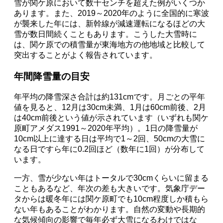
雪が関ケ原において数十センチを超えた例がいくつか
あります。また、2019～2020年のように全国的に寒波
が襲来した年には、新幹線が減速運転になるほどの大
雪が数日間続くこともあります。こうした大雪時に
は、関ケ原での積雪量が東海地方の他地域と比較して
突出することがよく報告されています。
年間降雪量の目安
年平均の降雪深さ合計は約131cmです。月ごとの平年
値を見ると、12月は30cm未満、1月は60cm前後、2月
は40cm前後という値が示されています（いずれも関ケ
原町アメダス1991～2020年平均）。1日の降雪量が
10cm以上に達する日は平均で1～2回、50cmの大雪に
なる日ですら年に0.2回ほど（数年に1回）が分布して
います。
一方、雪が少ない年はトータルで30cmくらいに留まる
こともあるなど、年次の差も大きいです。気象庁デー
タからは暖冬年には関ケ原町でも10cm程度しか積もら
ない年もあることがわかります。自然の変動や長期的
な気候傾向の影響で毎年必ず大雪になるわけではな