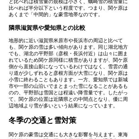
と比べれば積雪量の規模は小さく、蠣崎雪の積雪量に
比べれば半分以下という程度です。つまり、関ケ原は
あくまで「中間的」な豪雪地帯なのです。
隣県滋賀県や愛知県との比較
地形的に近い滋賀県米原市や長浜市の周辺と比べて
も、関ケ原の雪は多い傾向があります。同じ湖北地方
でも、湖北の平野部（彦根・長浜付近）は山々に囲ま
れているため関ケ原同様に積雪がありますが、関ケ原
側から直接山影になっているわけではなく、雪雲の通
り道が少しずれると彦根方面が大雪になり、関ケ原は
小雪に終わることもあります。一方、愛知県では新城
市や一部の山沿いでまとまった雪になることがあるも
のの、平野部は雪国とは程遠い降雪量です。したがっ
て、関ケ原の位置は近隣県との中間点となり、優に周
辺地域より雪が多いという結果になっています。
冬季の交通と雪対策
関ケ原の豪雪は交通にも大きな影響を与えます。東海