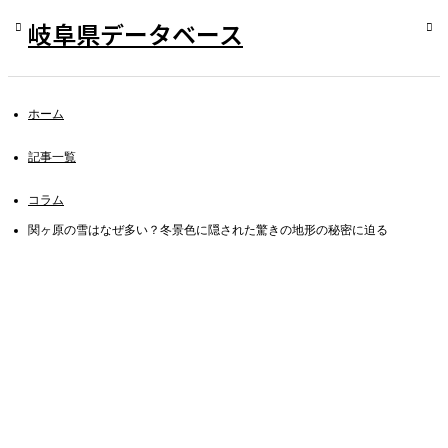
岐阜県データベース
ホーム
記事一覧
コラム
関ヶ原の雪はなぜ多い？冬景色に隠された驚きの地形の秘密に迫る