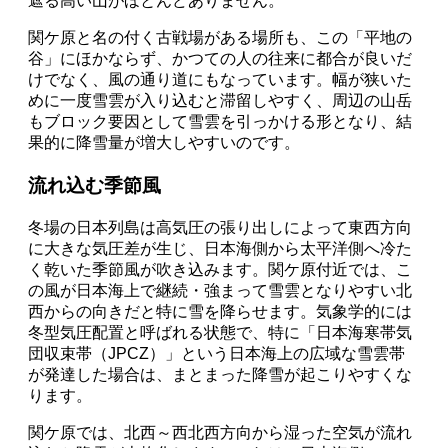
遮る高い山がほとんどありません。
関ケ原と名の付く古戦場がある場所も、この「平地の
谷」にほかならず、かつての人の往来に都合が良いだ
けでなく、風の通り道にもなっています。幅が狭いた
めに一度雪雲が入り込むと滞留しやすく、周辺の山岳
もブロック要因として雪雲を引っかける形となり、結
果的に降雪量が増大しやすいのです。
流れ込む季節風
冬場の日本列島は高気圧の張り出しによって東西方向
に大きな気圧差が生じ、日本海側から太平洋側へ冷た
く乾いた季節風が吹き込みます。関ケ原付近では、こ
の風が日本海上で継続・強まって雪雲となりやすい北
西からの向きだと特に雪を降らせます。気象学的には
冬型気圧配置と呼ばれる状態で、特に「日本海寒帯気
団収束帯（JPCZ）」という日本海上の広域な雪雲帯
が発達した場合は、まとまった降雪が起こりやすくな
ります。
関ケ原では、北西～西北西方向から湿った空気が流れ