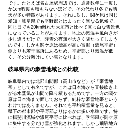
です。たとえば名古屋駅周辺では、通常数年に一度し
か1cm程度も積もらないほどで、その代わり冬でも晴
天が多い特徴があります。それに対し、関ケ原は同じ
愛知・岐阜県でも平野部とはまったく異なる気候で、
同じ日でも20km離れた大垣市と比べて真っ白な雪景色
になっていることがあります。地上の気温や風向きが
少し違うだけで、降雪の有無が大きく隔たってしまう
のです。しかも関ケ原は標高が高い富掘（濃尾平野）
側よりも若干高所にあるため、平野部より気温が低
く、その分溶けにくい雪となります。
岐阜県内の豪雪地域との比較
岐阜県内では北部山間部（高山市など）が「豪雪地
帯」として有名ですが、これは日本海から直接吹き上
がる水蒸気が山間で降り積もるためです。一方の関ケ
原は日本海まで面しておらず、純粋な豪雪地帯という
わけではありません。それでも平均積雪量を見ると、
県下の都市部や平野部よりはるかに多い水準です。特
に揖斐川流域や濃尾平野に比べれば、季節風が関ケ原
に集中する分だけ雪が強化されます。しかし飛騨地方