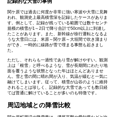
記録的な大雪の事例
関ケ原では過去に何度か非常に強い寒波や大雪に見舞
われ、観測史上最高積雪深を記録したケースがありま
す。例として、記録が残っている範囲では数十センチ
規模の積雪が1～2日で降り合計で50cm以上に到達し
たことがあります。また、新幹線が徐行運転となるよ
うな大雪日には、米原～関ケ原～大垣間で吹き溜まり
ができ、一時的に線路が雪で埋まる事態も起きまし
た。
ただし、それらも一過性であり雪が解けやすい。観測
上は「根雪」と呼べるような、雪が長期間にわたり地
面を覆うような状態となった年はほとんどありませ
ん。雪と雪の間に晴れ間が入り、気温が緩むと一気に
融けてしまいます。従って、積雪が山谷のように維持
されることは珍しく、記録的な大雪であっても数日経
てば普通に解けていることが多いのも特徴です。
周辺地域との降雪比較