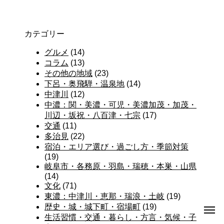
カテゴリー
グルメ
(14)
コラム
(13)
その他の地域
(23)
下呂・奥飛騨・温泉地
(14)
中津川
(12)
中濃：関・美濃・可児・美濃加茂・加茂・
川辺・坂祝・八百津・七宗
(17)
交通
(11)
多治見
(22)
宿泊・エリア選び・過ごし方・季節対策
(19)
岐阜市・各務原・羽島・瑞穂・本巣・山県
(14)
文化
(71)
東濃：中津川・恵那・瑞浪・土岐
(19)
歴史・城・城下町・宿場町
(19)
生活習慣・交通・暮らし・方言・気候・子