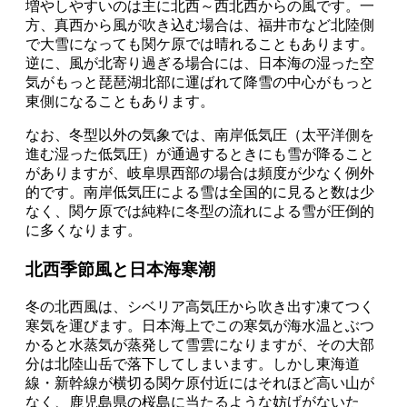
増やしやすいのは主に北西～西北西からの風です。一
方、真西から風が吹き込む場合は、福井市など北陸側
で大雪になっても関ケ原では晴れることもあります。
逆に、風が北寄り過ぎる場合には、日本海の湿った空
気がもっと琵琶湖北部に運ばれて降雪の中心がもっと
東側になることもあります。
なお、冬型以外の気象では、南岸低気圧（太平洋側を
進む湿った低気圧）が通過するときにも雪が降ること
がありますが、岐阜県西部の場合は頻度が少なく例外
的です。南岸低気圧による雪は全国的に見ると数は少
なく、関ケ原では純粋に冬型の流れによる雪が圧倒的
に多くなります。
北西季節風と日本海寒潮
冬の北西風は、シベリア高気圧から吹き出す凍てつく
寒気を運びます。日本海上でこの寒気が海水温とぶつ
かると水蒸気が蒸発して雪雲になりますが、その大部
分は北陸山岳で落下してしまいます。しかし東海道
線・新幹線が横切る関ケ原付近にはそれほど高い山が
なく、鹿児島県の桜島に当たるような妨げがないた