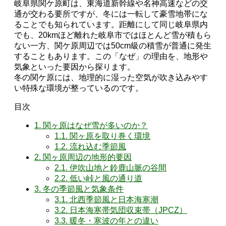
岐阜県関ケ原町は、東海道新幹線や名神高速などの交
通が交わる要所ですが、冬には一転して豪雪地帯にな
ることでも知られています。距離にして同じ岐阜県内
でも、20kmほど離れた岐阜市ではほとんど雪が積もら
ない一方、関ケ原周辺では50cm級の積雪が普通に発生
することもあります。この「なぜ」の理由を、地形や
気象といった要因から探ります。
冬の関ケ原には、地理的に湿った空気が吹き込みやす
い特殊な環境が整っているのです。
目次
1.
関ヶ原はなぜ雪が多いのか？
1.1.
関ヶ原を取り巻く環境
1.2.
流れ込む季節風
2.
関ヶ原周辺の地形的要因
2.1.
伊吹山地と鈴鹿山脈の谷間
2.2.
低い峠と風の通り道
3.
冬の季節風と気象条件
3.1.
北西季節風と日本海寒潮
3.2.
日本海寒帯気団収束帯（JPCZ）
3.3.
暖冬・寒波の年との違い