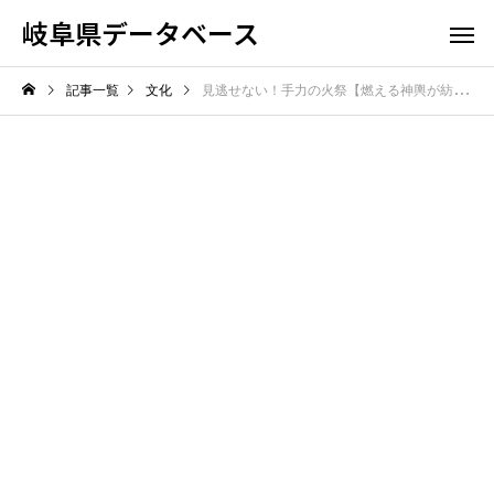
岐阜県データベース
記事一覧
文化
見逃せない！手力の火祭【燃える神輿が紡ぐ三百年の伝統と熱狂の夜】