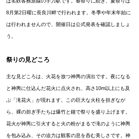
は名鉄各務原線の手力駅です。春祭りに続き、夏祭りは
8月第2日曜に長良川畔で行われます。冬季や年末年始に
は行われませんので、開催日は公式発表を確認しましょ
う。
祭りの見どころ
主な見どころは、火花を放つ神輿の演出です。夜になる
と神輿に仕込んだ花火に点火され、高さ10m以上にも及
ぶ「滝花火」が現れます。この巨大な火柱を担ぎなが
ら、裸の担ぎ手たちは爆竹と鐘で祭りを盛り上げます。
花火が神輿に引火すると火の粉がまるで滝のように神輿
を包み込み、その迫力は観客の息を呑む美しさです。神